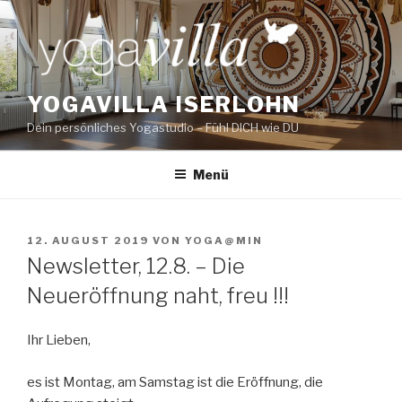
Zum
Inhalt
springen
YOGAVILLA ISERLOHN
Dein persönliches Yogastudio – Fühl DICH wie DU
Menü
VERÖFFENTLICHT
12. AUGUST 2019
VON
YOGA@MIN
AM
Newsletter, 12.8. – Die
Neueröffnung naht, freu !!!
Ihr Lieben,
es ist Montag, am Samstag ist die Eröffnung, die