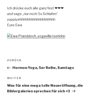
Ich drücke euch alle ganz fest ❤❤❤
und sage „nur noch 5x Schlafen“
yuppiyehhhhhhhhhhhhhhhhhhh
Eure Ewa
Beitragsnavigation
Vorheriger
ZURÜCK
Beitrag
Hormon-Yoga, 5er Reihe, Samtags
Nächster
WEITER
Beitrag
Was für eine mega tolle Neueröffnung, die
Bildergalerien sprechen für sich <3