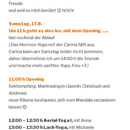
Freude
und weil es mich berührt 😉 hi hi hi
Samstag, 17.8.
Um 11 h geht es also los, mit dem Opening …..
hier nochmal der Ablauf
( Das Hormon-Yoga mit der Carina fällt aus,
Carina kann am Samstag leider nicht kommen,
daher übernehme ich um 14:00 h die Stunde
und mache mein sanftes Yoga, freu <3 )
11:00 h
Opening
Sektempfang, Mantrasingen (Jasmin, Christoph und
Andreas)
neue Räume bestaunen, sich vom Mandala verzaubern
lassen 😊
12:00 – 12:30 h Aerial-Yoga I,
mit Anna
13:00 – 13:30 h
Lach-Yoga,
mit Michaela