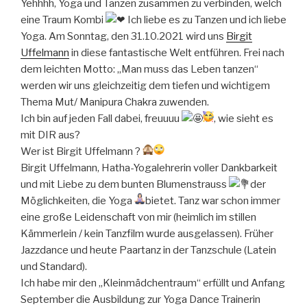
Yehhhh, Yoga und Tanzen zusammen zu verbinden, welch
eine Traum Kombi
Ich liebe es zu Tanzen und ich liebe
Yoga. Am Sonntag, den 31.10.2021 wird uns
Birgit
Uffelmann
in diese fantastische Welt entführen. Frei nach
dem leichten Motto: „Man muss das Leben tanzen“
werden wir uns gleichzeitig dem tiefen und wichtigem
Thema Mut/ Manipura Chakra zuwenden.
Ich bin auf jeden Fall dabei, freuuuu
, wie sieht es
mit DIR aus?
Wer ist Birgit Uffelmann ?
Birgit Uffelmann, Hatha-Yogalehrerin voller Dankbarkeit
und mit Liebe zu dem bunten Blumenstrauss
der
Möglichkeiten, die Yoga
bietet. Tanz war schon immer
eine große Leidenschaft von mir (heimlich im stillen
Kämmerlein / kein Tanzfilm wurde ausgelassen). Früher
Jazzdance und heute Paartanz in der Tanzschule (Latein
und Standard).
Ich habe mir den „Kleinmädchentraum“ erfüllt und Anfang
September die Ausbildung zur Yoga Dance Trainerin