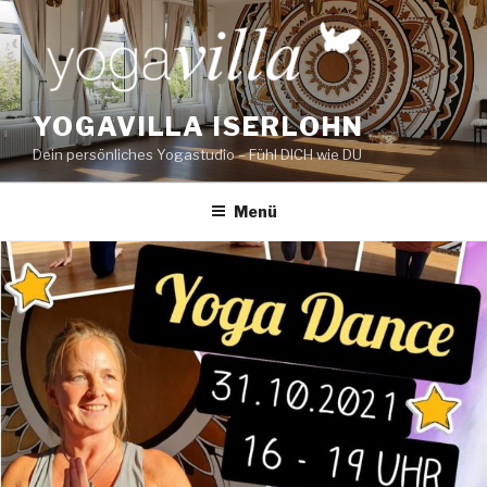
Zum
Inhalt
springen
YOGAVILLA ISERLOHN
Dein persönliches Yogastudio – Fühl DICH wie DU
Menü