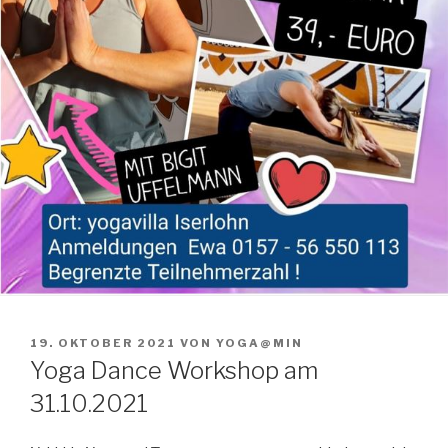
VERÖFFENTLICHT
19. OKTOBER 2021
VON
YOGA@MIN
AM
Yoga Dance Workshop am
31.10.2021