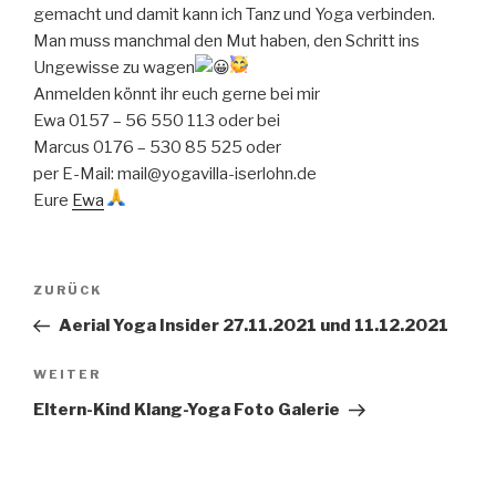
gemacht und damit kann ich Tanz und Yoga verbinden.
Man muss manchmal den Mut haben, den Schritt ins
Ungewisse zu wagen
Anmelden könnt ihr euch gerne bei mir
Ewa 0157 – 56 550 113 oder bei
Marcus 0176 – 530 85 525 oder
per E-Mail: mail@yogavilla-iserlohn.de
Eure
Ewa
Beitragsnavigation
Vorheriger
ZURÜCK
Beitrag
Aerial Yoga Insider 27.11.2021 und 11.12.2021
Nächster
WEITER
Beitrag
Eltern-Kind Klang-Yoga Foto Galerie