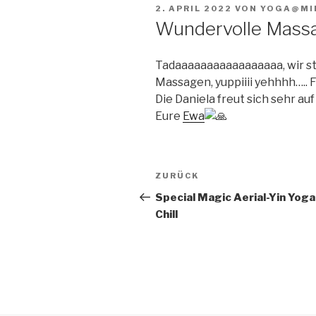
VERÖFFENTLICHT
2. APRIL 2022
VON
YOGA@MI
AM
Wundervolle Mass
Tadaaaaaaaaaaaaaaaaa, wir st
Massagen, yuppiiii yehhhh….. Freu
Die Daniela freut sich sehr a
Eure
Ewa
Beitragsnavigation
Vorheriger
ZURÜCK
Beitrag
Special Magic Aerial-Yin Yoga
Chill