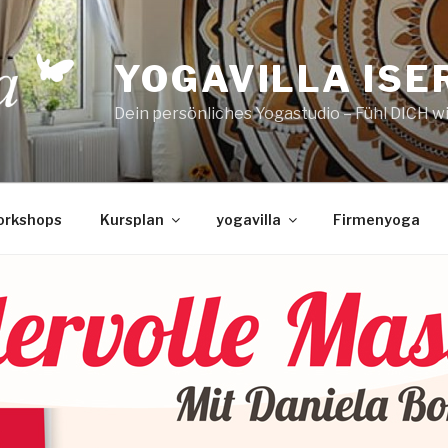
YOGAVILLA ISE
Dein persönliches Yogastudio – Fühl DICH w
orkshops
Kursplan
yogavilla
Firmenyoga