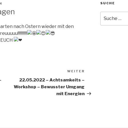
SUCHE
N
agen
Suche
nach:
arten nach Ostern wieder mit den
uuuu!!!!!!!!!!!
uf EUCH
WEITER
Nächster
Beitrag
-
22.05.2022 – Achtsamkeits –
Workshop – Bewusster Umgang
mit Energien