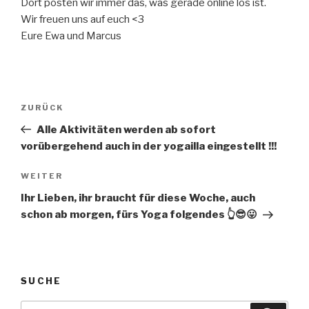
Dort posten wir immer das, was gerade online los ist.
Wir freuen uns auf euch <3
Eure Ewa und Marcus
Beitragsnavigation
Vorheriger
ZURÜCK
Beitrag
Alle Aktivitäten werden ab sofort
vorübergehend auch in der yogailla eingestellt !!!
Nächster
WEITER
Beitrag
Ihr Lieben, ihr braucht für diese Woche, auch
schon ab morgen, fürs Yoga folgendes 👆😎😛
SUCHE
Suche