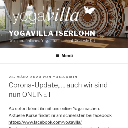
Zum
Inhalt
springen
YOGAVILLA ISERLOHN
Dein persönliches Yogastudio – Fühl DICH wie DU
Menü
VERÖFFENTLICHT
25. MÄRZ 2020
VON
YOGA@MIN
AM
Corona-Update,…. auch wir sind
nun ONLINE !
Ab sofort könnt ihr mit uns online Yoga machen.
Aktuelle Kurse findet ihr am schnellsten bei facebook
https://www.facebook.com/yogavilla/