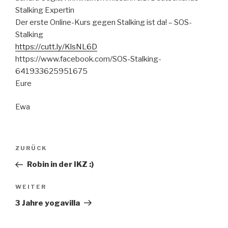
Stalking Expertin
Der erste Online-Kurs gegen Stalking ist da! – SOS-
Stalking
https://cutt.ly/KlsNL6D
https://www.facebook.com/SOS-Stalking-
641933625951675
Eure
Ewa
Beitragsnavigation
Vorheriger
ZURÜCK
Beitrag
Robin in der IKZ :)
Nächster
WEITER
Beitrag
3 Jahre yogavilla