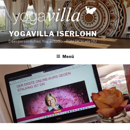
Zum
Inhalt
springen
YOGAVILLA ISERLOHN
Dein persönliches Yogastudio – Fühl DICH wie DU
Menü