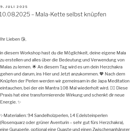
VERÖFFENTLICHT
9. JULI 2025
AM
10.08.2025 – Mala-Kette selbst knüpfen
Ihr Lieben 😘,
in diesem Workshop hast du die Möglichkeit, deine eigene Mala
zu erstellen und alles über die Bedeutung und Verwendung von
Malas zu lernen. 🌟 An diesem Tag wird es um dein Herzchakra
gehen und darum, ins Hier und Jetzt anzukommen. 💖 Nach dem
Knüpfen der Perlen werden wir gemeinsam in die Japa Meditation
eintauchen, bei der ein Mantra 108 Mal wiederholt wird. 🧘‍♀️ Diese
Praxis hat eine transformierende Wirkung und schenkt dir neue
Energie. ✨
✨️Materialien: 94 Sandelholzperlen, 14 Edelsteinperlen
(Rosenquarz oder grüner Aventurin – sehr gut fürs Herzchakra),
eine Guruperle, optional eine Quaste und einen Zwischenanhänger