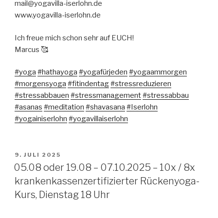
mail@yogavilla-iserlohn.de
www.yogavilla-iserlohn.de
Ich freue mich schon sehr auf EUCH!
Marcus 🥰
#yoga
#hathayoga
#yogafürjeden
#yogaammorgen
#morgensyoga
#fitindentag
#stressreduzieren
#stressabbauen
#stressmanagement
#stressabbau
#asanas
#meditation
#shavasana
#Iserlohn
#yogainiserlohn
#yogavillaiserlohn
VERÖFFENTLICHT
9. JULI 2025
AM
05.08 oder 19.08 – 07.10.2025 – 10x / 8x
krankenkassenzertifizierter Rückenyoga-
Kurs, Dienstag 18 Uhr