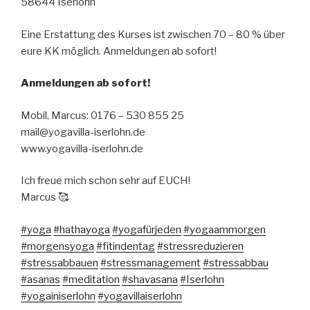
58644 Iserlohn
Eine Erstattung des Kurses ist zwischen 70 – 80 % über
eure KK möglich. Anmeldungen ab sofort!
Anmeldungen ab sofort!
Mobil, Marcus: 0176 – 530 855 25
mail@yogavilla-iserlohn.de
www.yogavilla-iserlohn.de
Ich freue mich schon sehr auf EUCH!
Marcus 🥰
#yoga
#hathayoga
#yogafürjeden
#yogaammorgen
#morgensyoga
#fitindentag
#stressreduzieren
#stressabbauen
#stressmanagement
#stressabbau
#asanas
#meditation
#shavasana
#Iserlohn
#yogainiserlohn
#yogavillaiserlohn