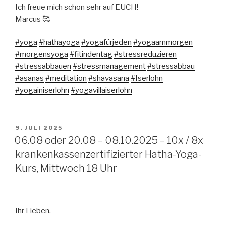
Ich freue mich schon sehr auf EUCH!
Marcus 🥰
#yoga
#hathayoga
#yogafürjeden
#yogaammorgen
#morgensyoga
#fitindentag
#stressreduzieren
#stressabbauen
#stressmanagement
#stressabbau
#asanas
#meditation
#shavasana
#Iserlohn
#yogainiserlohn
#yogavillaiserlohn
VERÖFFENTLICHT
9. JULI 2025
AM
06.08 oder 20.08 – 08.10.2025 – 10x / 8x
krankenkassenzertifizierter Hatha-Yoga-
Kurs, Mittwoch 18 Uhr
Ihr Lieben,