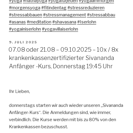
#yoga
#hathayoga
#yogafürjeden
#yogaammorgen
#morgensyoga
#fitindentag
#stressreduzieren
#stressabbauen
#stressmanagement
#stressabbau
#asanas
#meditation
#shavasana
#Iserlohn
#yogainiserlohn
#yogavillaiserlohn
VERÖFFENTLICHT
9. JULI 2025
AM
07.08 oder 21.08 – 09.10.2025 – 10x / 8x
krankenkassenzertifizierter Sivananda
Anfänger -Kurs, Donnerstag 19:45 Uhr
Ihr Lieben,
donnerstags starten wir auch wieder unseren „Sivananda
Anfänger-Kurs“. Die Anmeldungen sind, wie immer,
verbindlich. Die Kurse werden mit bis zu 80% von den
Krankenkassen bezuschusst.