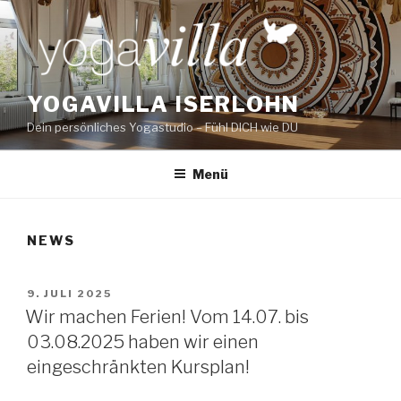
Zum
Inhalt
springen
YOGAVILLA ISERLOHN
Dein persönliches Yogastudio – Fühl DICH wie DU
Menü
NEWS
VERÖFFENTLICHT
9. JULI 2025
AM
Wir machen Ferien! Vom 14.07. bis
03.08.2025 haben wir einen
eingeschränkten Kursplan!