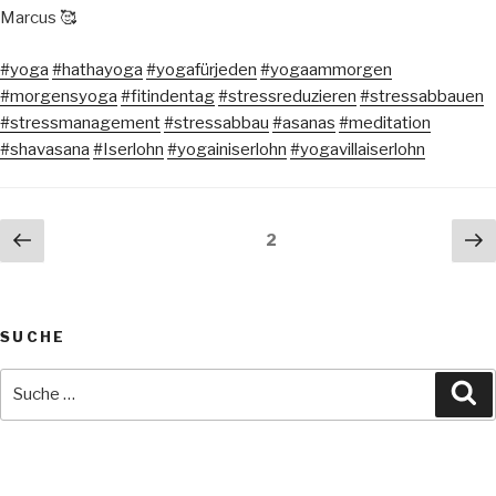
Marcus 🥰
#yoga
#hathayoga
#yogafürjeden
#yogaammorgen
#morgensyoga
#fitindentag
#stressreduzieren
#stressabbauen
#stressmanagement
#stressabbau
#asanas
#meditation
#shavasana
#Iserlohn
#yogainiserlohn
#yogavillaiserlohn
Seitennummerierung
Vorherige
Nä
Seite
2
Seite
Se
der
Beiträge
SUCHE
Suche
Su
nach: