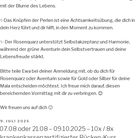
mit der Blume des Lebens.
✨️Das Knüpfen der Perlen ist eine Achtsamkeitsübung, die dich in
dein Herz führt und dir hilft, in den Moment zu kommen.
✨️ Der Rosenquarz unterstützt Selbstakzeptanz und Harmonie,
während der grüne Aventurin dein Selbstvertrauen und deine
Lebensfreude stärkt.
Bitte teile Ewa bei deiner Anmeldung mit, ob du dich für
Rosenquarz oder Aventurin sowie für Gold oder Silber für deine
Mala entscheiden möchtest. Ich freue mich darauf, diesen
bereichernden Vormittag mit dir zu verbringen. 😊
Wir freuen uns auf dich 🙂
VERÖFFENTLICHT
9. JULI 2025
AM
07.08 oder 21.08 – 09.10.2025 – 10x / 8x
krankenkassenzertifizierter Rücken-Kurs,