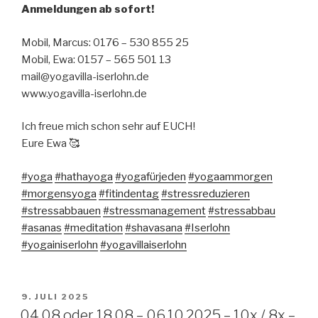
Anmeldungen ab sofort!
Mobil, Marcus: 0176 – 530 855 25
Mobil, Ewa: 0157 – 565 501 13
mail@yogavilla-iserlohn.de
www.yogavilla-iserlohn.de
Ich freue mich schon sehr auf EUCH!
Eure Ewa 🥰
#yoga
#hathayoga
#yogafürjeden
#yogaammorgen
#morgensyoga
#fitindentag
#stressreduzieren
#stressabbauen
#stressmanagement
#stressabbau
#asanas
#meditation
#shavasana
#Iserlohn
#yogainiserlohn
#yogavillaiserlohn
VERÖFFENTLICHT
9. JULI 2025
AM
04.08 oder 18.08 – 06.10.2025 – 10x / 8x –