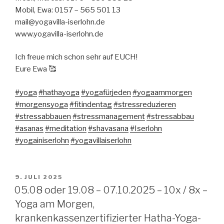
Mobil, Ewa: 0157 – 565 501 13
mail@yogavilla-iserlohn.de
www.yogavilla-iserlohn.de
Ich freue mich schon sehr auf EUCH!
Eure Ewa 🥰
#yoga
#hathayoga
#yogafürjeden
#yogaammorgen
#morgensyoga
#fitindentag
#stressreduzieren
#stressabbauen
#stressmanagement
#stressabbau
#asanas
#meditation
#shavasana
#Iserlohn
#yogainiserlohn
#yogavillaiserlohn
VERÖFFENTLICHT
9. JULI 2025
AM
05.08 oder 19.08 – 07.10.2025 – 10x / 8x –
Yoga am Morgen,
krankenkassenzertifizierter Hatha-Yoga-