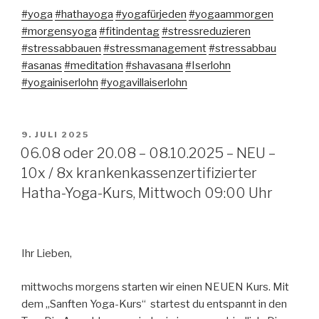
#yoga
#hathayoga
#yogafürjeden
#yogaammorgen
#morgensyoga
#fitindentag
#stressreduzieren
#stressabbauen
#stressmanagement
#stressabbau
#asanas
#meditation
#shavasana
#Iserlohn
#yogainiserlohn
#yogavillaiserlohn
VERÖFFENTLICHT
9. JULI 2025
AM
06.08 oder 20.08 – 08.10.2025 – NEU –
10x / 8x krankenkassenzertifizierter
Hatha-Yoga-Kurs, Mittwoch 09:00 Uhr
Ihr Lieben,
mittwochs morgens starten wir einen NEUEN Kurs. Mit
dem „Sanften Yoga-Kurs“ startest du entspannt in den