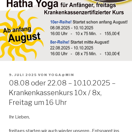
VERÖFFENTLICHT
9. JULI 2025
VON
YOGA@MIN
AM
08.08 oder 22.08 – 10.10.2025 –
Krankenkassenkurs 10x / 8x,
Freitag um 16 Uhr
Ihr Lieben,
freitags starten wir auch wieder unseren „Entspannt ins