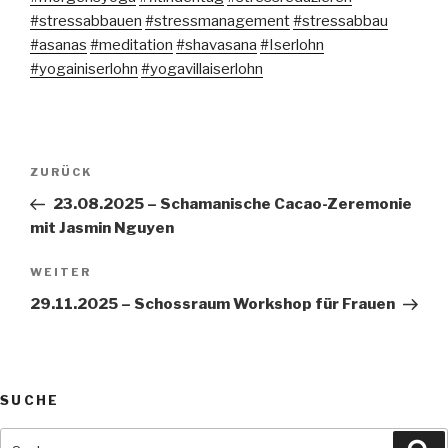
#stressabbauen
#stressmanagement
#stressabbau
#asanas
#meditation
#shavasana
#Iserlohn
#yogainiserlohn
#yogavillaiserlohn
Beitragsnavigation
Vorheriger
ZURÜCK
Beitrag
23.08.2025 – Schamanische Cacao-Zeremonie
mit Jasmin Nguyen
Nächster
WEITER
Beitrag
29.11.2025 – Schossraum Workshop für Frauen
SUCHE
Suche
Su