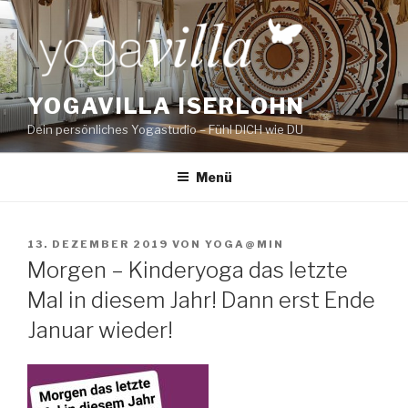
Zum
Inhalt
springen
YOGAVILLA ISERLOHN
Dein persönliches Yogastudio – Fühl DICH wie DU
Menü
VERÖFFENTLICHT
13. DEZEMBER 2019
VON
YOGA@MIN
AM
Morgen – Kinderyoga das letzte
Mal in diesem Jahr! Dann erst Ende
Januar wieder!