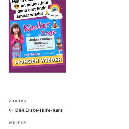
Beitragsnavigation
Vorheriger
ZURÜCK
Beitrag
DRK Erste-Hilfe-Kurs
Nächster
WEITER