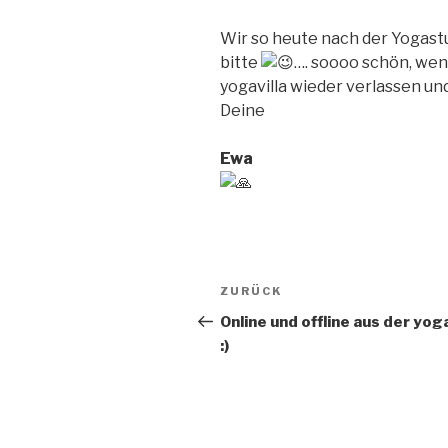
Wir so heute nach der Yogas
bitte
…. soooo schön, wenn
yogavilla wieder verlassen u
Deine
Ewa
Beitragsnavigation
Vorheriger
ZURÜCK
Beitrag
Online und offline aus der yoga
:)