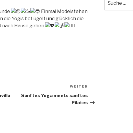
nach:
tunde
Einmal Modelstehen
 die Yogis beflügelt und glücklich die
nd nach Hause gehen
WEITER
Nächster
Beitrag
villa
Sanftes Yoga meets sanftes
Pilates