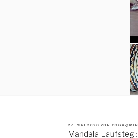
VERÖFFENTLICHT
27. MAI 2020
VON
YOGA@MI
AM
Mandala Laufsteg :