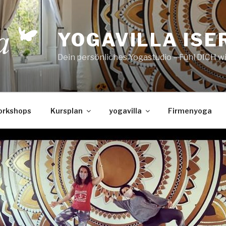
YOGAVILLA ISE
Dein persönliches Yogastudio – Fühl DICH w
orkshops
Kursplan
yogavilla
Firmenyoga