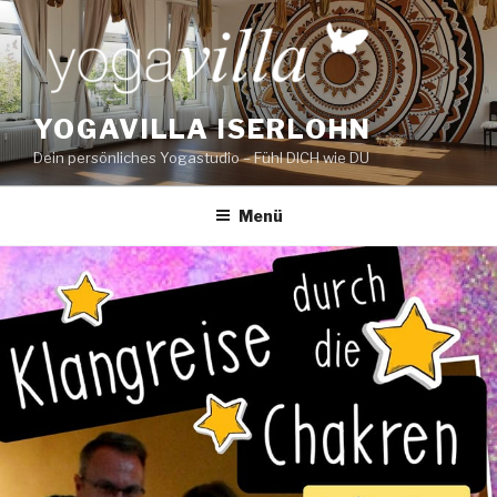
Zum
Inhalt
springen
YOGAVILLA ISERLOHN
Dein persönliches Yogastudio – Fühl DICH wie DU
Menü