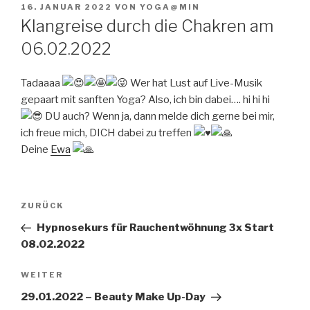
VERÖFFENTLICHT
16. JANUAR 2022
VON
YOGA@MIN
AM
Klangreise durch die Chakren am
06.02.2022
Tadaaaa
Wer hat Lust auf Live-Musik
gepaart mit sanften Yoga? Also, ich bin dabei…. hi hi hi
DU auch? Wenn ja, dann melde dich gerne bei mir,
ich freue mich, DICH dabei zu treffen
Deine
Ewa
Beitragsnavigation
Vorheriger
ZURÜCK
Beitrag
Hypnosekurs für Rauchentwöhnung 3x Start
08.02.2022
Nächster
WEITER
Beitrag
29.01.2022 – Beauty Make Up-Day