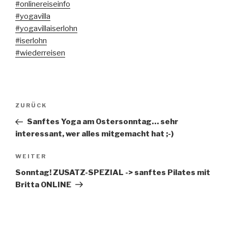
#
onlinereiseinfo
#
yogavilla
#
yogavillaiserlohn
#
iserlohn
#
wiederreisen
Beitragsnavigation
Vorheriger
ZURÜCK
Beitrag
Sanftes Yoga am Ostersonntag… sehr
interessant, wer alles mitgemacht hat ;-)
Nächster
WEITER
Beitrag
Sonntag! ZUSATZ-SPEZIAL -> sanftes Pilates mit
Britta ONLINE