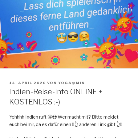
VERÖFFENTLICHT
14. APRIL 2020
VON
YOGA@MIN
AM
Indien-Reise-Info ONLINE +
KOSTENLOS :-)
Yehhhh Indien ruft
🤩
😎
Wer macht mit? Bitte meldet
euch bei mir, da es dafür einen
‼️
👆
anderen Link gibt
👆
‼️