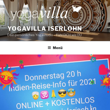
Zum
Inhalt
springen
YOGAVILLA ISERLOHN
Dein persönliches Yogastudio – Fühl DICH wie DU
Menü