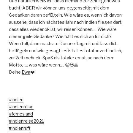
Und natürlich weiß ich, dass niemand zur Zeit irgendwas
bucht, ABER wir können uns gegenseitig mit dem
Gedanken daran beflügeln. Wie wäre es, wenn ich davon
ausgehe, dass ich nächstes Jahr nach Indien fliegen darf,
dass alles wieder ok ist, wir reisen können…. Wie wäre
dieser geile Gedanke? Wie fühlt es sich an für dich?
Wenn toll, dann mach am Donnerstag mit und lass dich
beflügeln und wie gesagt, es ist alles total unverbindlich,
zur Zeit mehr ein Spaß als totaler ernst, so nach dem
Motto, …. was wäre wenn….
🤩
😎
🙏
Deine
Ewa
❤️
#
indien
#
indienreise
#
fernesland
#
indienreise2021
#
indienruft