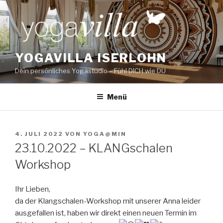
Zum
Inhalt
springen
YOGAVILLA ISERLOHN
Dein persönliches Yogastudio – Fühl DICH wie DU
Menü
VERÖFFENTLICHT
4. JULI 2022
VON
YOGA@MIN
AM
23.10.2022 – KLANGschalen
Workshop
Ihr Lieben,
da der Klangschalen-Workshop mit unserer Anna leider
ausgefallen ist, haben wir direkt einen neuen Termin im