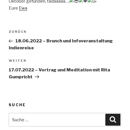
Oktober gefunden, tadaaaaa….
Eure
Ewa
Beitragsnavigation
Vorheriger
ZURÜCK
Beitrag
18.06.2022 – Brunch und Infoveranstaltung
Indienreise
Nächster
WEITER
Beitrag
17.07.2022 – Vortrag und Meditation mit Rita
Gumpricht
SUCHE
Suche
Suche
nach: