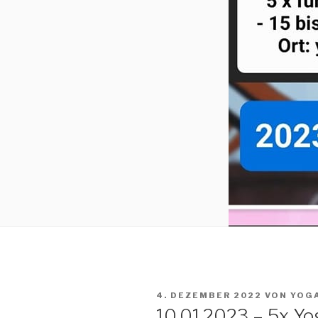
VERÖFFENTLICHT
4. DEZEMBER 2022
VON
YOG
AM
10.01.2023 – 5x Yo