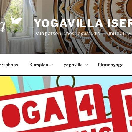
YOGAVILLA ISE
Dein persönliches Yogastudio – Fühl DICH w
orkshops
Kursplan
yogavilla
Firmenyoga