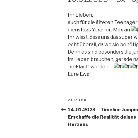
Ihr Lieben,
auch für die älteren Teenager
dienstags Yoga mit Max an
Ihr wisst, dass uns das super w
echt überall, da wo sie benöti
Denn es sind besonders die ju
im Leben brauchen, gerade na
„geklaut“ wurden….
Eure
Ewa
Beitragsnavigation
Vorheriger
ZURÜCK
Beitrag
14.01.2023 – Timeline Jumpin
Erschaffe die Realität deines
Herzens