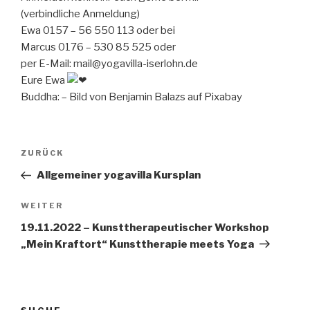
(verbindliche Anmeldung)
Ewa 0157 – 56 550 113 oder bei
Marcus 0176 – 530 85 525 oder
per E-Mail: mail@yogavilla-iserlohn.de
Eure Ewa
Buddha: – Bild von Benjamin Balazs auf Pixabay
Beitragsnavigation
Vorheriger
ZURÜCK
Beitrag
Allgemeiner yogavilla Kursplan
Nächster
WEITER
Beitrag
19.11.2022 – Kunsttherapeutischer Workshop
„Mein Kraftort“ Kunsttherapie meets Yoga