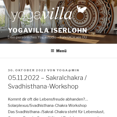
Zum
Inhalt
springen
YOGAVILLA ISERLOHN
Dein persönliches Yogastudio – Fühl DICH wie DU
Menü
VERÖFFENTLICHT
30. OKTOBER 2022
VON
YOGA@MIN
AM
05.11.2022 – Sakralchakra /
Svadhisthana-Workshop
Kommt dir oft die Lebensfreude abhanden?…
Solarplexus/Svadhisthana-Chakra Workshop
Das Svadhisthana-/Sakral-Chakra steht für Lebenslust,