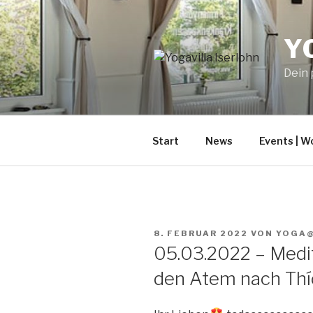
Zum
Inhalt
Y
springen
Dein 
Start
News
Events | W
VERÖFFENTLICHT
8. FEBRUAR 2022
VON
YOGA
AM
05.03.2022 – Medit
den Atem nach Thí