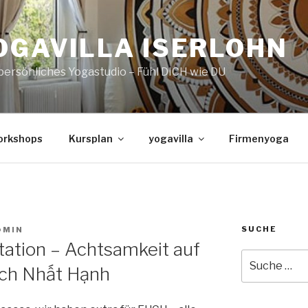
OGAVILLA ISERLOHN
persönliches Yogastudio – Fühl DICH wie DU
orkshops
Kursplan
yogavilla
Firmenyoga
SUCHE
@MIN
ation – Achtsamkeit auf
Suche
ch Nhất Hạnh
nach: