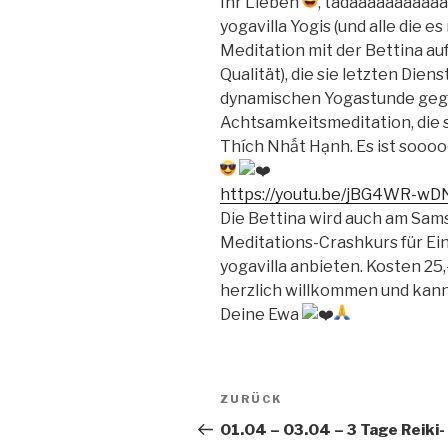
Ihr Lieben
, tadaaaaaaaaaaa
yogavilla Yogis (und alle die 
Meditation mit der Bettina a
Qualität), die sie letzten Dien
dynamischen Yogastunde gegeb
Achtsamkeitsmeditation, die 
Thích Nhất Hạnh. Es ist soooo
https://youtu.be/jBG4WR-wD
Die Bettina wird auch am Sams
Meditations-Crashkurs für Ein
yogavilla anbieten. Kosten 25
herzlich willkommen und kann
Deine Ewa
Beitragsnavigation
Vorheriger
ZURÜCK
Beitrag
01.04 – 03.04 – 3 Tage Reiki-