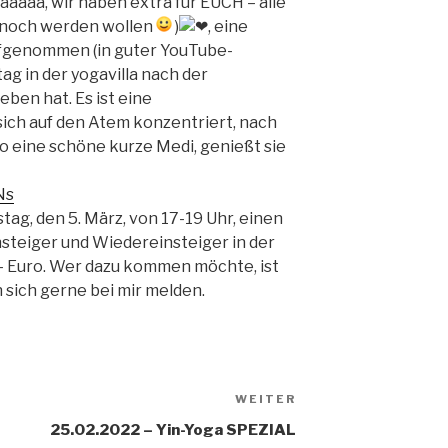
aaaaa, wir haben extra für EUCH – alle
es noch werden wollen
)
, eine
ufgenommen (in guter YouTube-
stag in der yogavilla nach der
en hat. Es ist eine
sich auf den Atem konzentriert, nach
o eine schöne kurze Medi, genießt sie
Ns
tag, den 5. März, von 17-19 Uhr, einen
steiger und Wiedereinsteiger in der
,- Euro. Wer dazu kommen möchte, ist
 sich gerne bei mir melden.
WEITER
Nächster
Beitrag
25.02.2022 – Yin-Yoga SPEZIAL