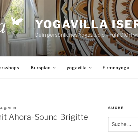
YOGAVILLA ISE
Dein persönliches Yogastudio – Fühl DICH w
orkshops
Kursplan
yogavilla
Firmenyoga
SUCHE
A@MIN
it Ahora-Sound Brigitte
Suche
nach: