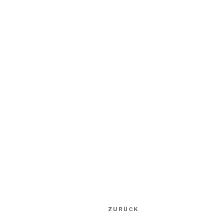
Beitragsnavigation
Vorheriger
ZURÜCK