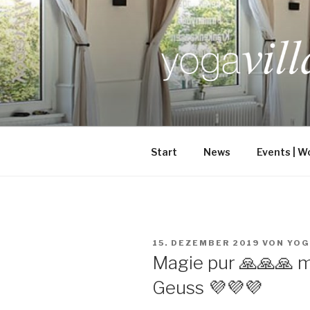
Zum
Inhalt
springen
Start
News
Events | W
VERÖFFENTLICHT
15. DEZEMBER 2019
VON
YOG
AM
Magie pur 🙏🙏🙏 m
Geuss 💜💜💜