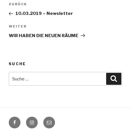
Beitragsnavigation
Vorheriger
ZURÜCK
Beitrag
10.03.2019 – Newsletter
Nächster
WEITER
Beitrag
WIR HABEN DIE NEUEN RÄUME
SUCHE
Suche
Suche
nach:
Facebook
Instagram
E-
Mail