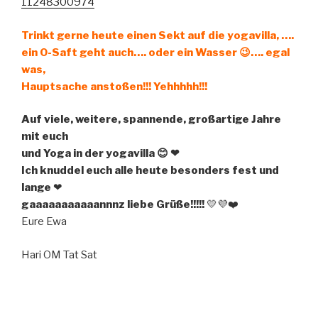
11248300974
Trinkt gerne heute einen Sekt auf die yogavilla, ….
ein O-Saft geht auch…. oder ein Wasser 😉…. egal
was,
Hauptsache anstoßen!!! Yehhhhh!!!
Auf viele, weitere, spannende, großartige Jahre
mit euch
und Yoga in der yogavilla 😊 ❤
Ich knuddel euch alle heute besonders fest und
lange
❤
gaaaaaaaaaaannnz liebe Grüße!!!!!
💛💜❤️
Eure Ewa
Hari OM Tat Sat