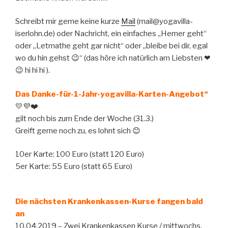
Schreibt mir gerne keine kurze
Mail
(mail@yogavilla-
iserlohn.de) oder Nachricht, ein einfaches „Hemer geht“
oder „Letmathe geht gar nicht“ oder „bleibe bei dir, egal
wo du hin gehst 😉“ (das höre ich natürlich am Liebsten ❤
😉 hi hi hi ).
Das Danke-für-1-Jahr-yogavilla-Karten-Angebot“
💛💜❤️
gilt noch bis zum Ende der Woche (31.3.)
Greift gerne noch zu, es lohnt sich 😊
10er Karte: 100 Euro (statt 120 Euro)
5er Karte: 55 Euro (statt 65 Euro)
Die nächsten Krankenkassen-Kurse fangen bald
an
10.04.2019 – Zwei Krankenkassen Kurse / mittwochs,