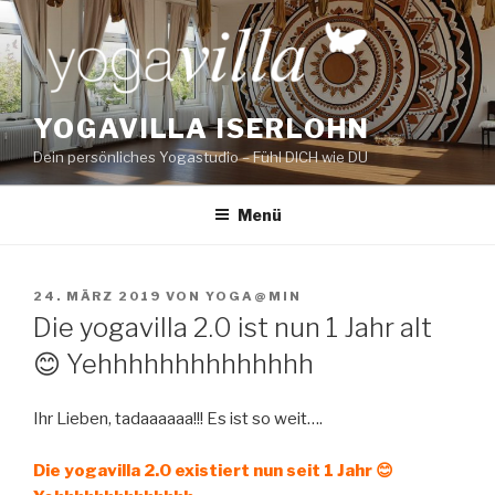
Zum
Inhalt
springen
YOGAVILLA ISERLOHN
Dein persönliches Yogastudio – Fühl DICH wie DU
Menü
VERÖFFENTLICHT
24. MÄRZ 2019
VON
YOGA@MIN
AM
Die yogavilla 2.0 ist nun 1 Jahr alt
😊 Yehhhhhhhhhhhhhh
Ihr Lieben, tadaaaaaa!!! Es ist so weit….
Die yogavilla 2.0 existiert nun seit 1 Jahr 😊