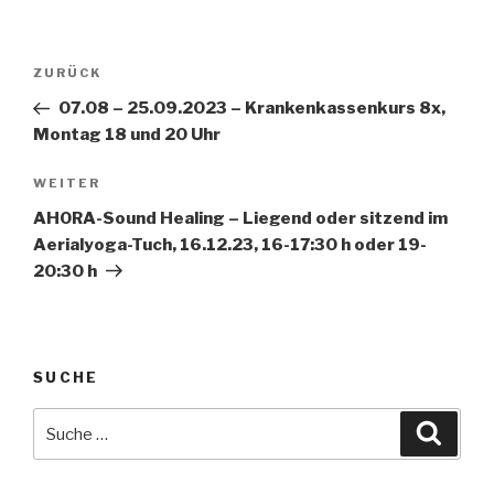
Beitragsnavigation
Vorheriger
ZURÜCK
Beitrag
07.08 – 25.09.2023 – Krankenkassenkurs 8x,
Montag 18 und 20 Uhr
Nächster
WEITER
Beitrag
AHORA-Sound Healing – Liegend oder sitzend im
Aerialyoga-Tuch, 16.12.23, 16-17:30 h oder 19-
20:30 h
SUCHE
Suche
Suche
nach: