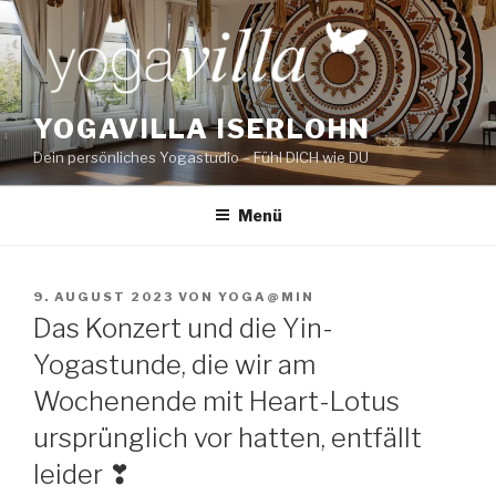
Zum
Inhalt
springen
YOGAVILLA ISERLOHN
Dein persönliches Yogastudio – Fühl DICH wie DU
Menü
VERÖFFENTLICHT
9. AUGUST 2023
VON
YOGA@MIN
AM
Das Konzert und die Yin-
Yogastunde, die wir am
Wochenende mit Heart-Lotus
ursprünglich vor hatten, entfällt
leider ❣