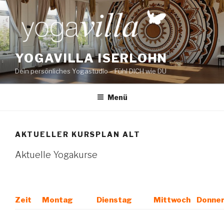
Zum
Inhalt
springen
YOGAVILLA ISERLOHN
Dein persönliches Yogastudio – Fühl DICH wie DU
Menü
AKTUELLER KURSPLAN ALT
Aktuelle Yogakurse
Zeit
Montag
Dienstag
Mittwoch
Donne