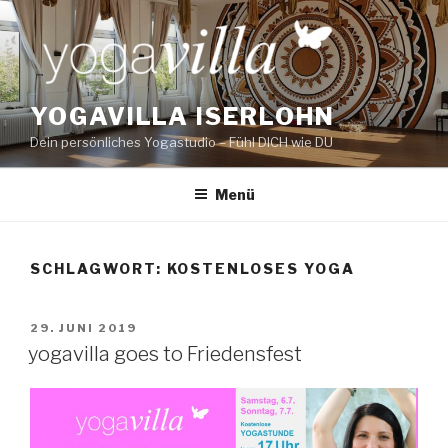
Zum
Inhalt
springen
YOGAVILLA ISERLOHN
Dein persönliches Yogastudio – Fühl DICH wie DU
Menü
SCHLAGWORT:
KOSTENLOSES YOGA
VERÖFFENTLICHT
29. JUNI 2019
AM
yogavilla goes to Friedensfest