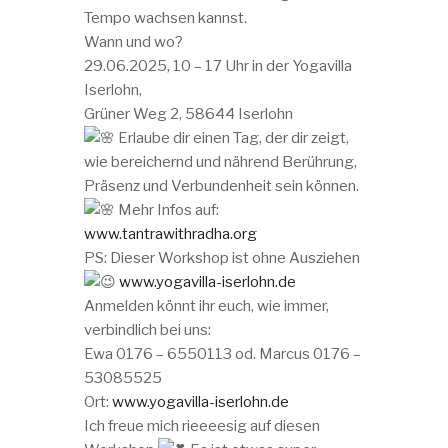
Tempo wachsen kannst.
Wann und wo?
29.06.2025, 10 – 17 Uhr in der Yogavilla
Iserlohn,
Grüner Weg 2, 58644 Iserlohn
Erlaube dir einen Tag, der dir zeigt,
wie bereichernd und nährend Berührung,
Präsenz und Verbundenheit sein können.
Mehr Infos auf:
www.tantrawithradha.org
PS: Dieser Workshop ist ohne Ausziehen
www.yogavilla-iserlohn.de
Anmelden könnt ihr euch, wie immer,
verbindlich bei uns:
Ewa 0176 – 6550113 od. Marcus 0176 –
53085525
Ort:
www.yogavilla-iserlohn.de
Ich freue mich rieeeesig auf diesen