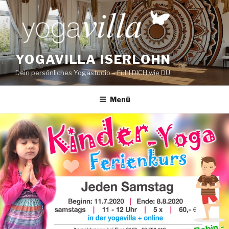
Zum
Inhalt
springen
YOGAVILLA ISERLOHN
Dein persönliches Yogastudio – Fühl DICH wie DU
Menü