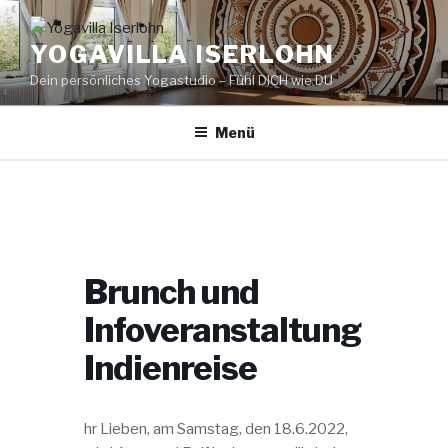
Zum
Inhalt
YOGAVILLA ISERLOHN
springen
Dein persönliches Yogastudio – Fühl DICH wie DU
Menü
Brunch und
Infoveranstaltung
Indienreise
hr Lieben, am Samstag, den 18.6.2022,