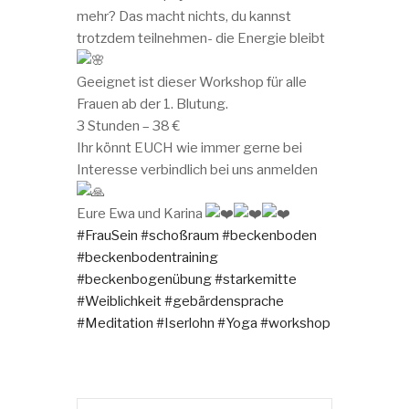
mehr? Das macht nichts, du kannst
trotzdem teilnehmen- die Energie bleibt
Geeignet ist dieser Workshop für alle
Frauen ab der 1. Blutung.
3 Stunden – 38 €
Ihr könnt EUCH wie immer gerne bei
Interesse verbindlich bei uns anmelden
Eure Ewa und Karina
#FrauSein
#schoßraum
#beckenboden
#beckenbodentraining
#beckenbogenübung
#starkemitte
#Weiblichkeit
#gebärdensprache
#Meditation
#Iserlohn
#Yoga
#workshop