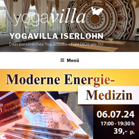
Zum
Inhalt
springen
YOGAVILLA ISERLOHN
Dein persönliches Yogastudio – Fühl DICH wie DU
Menü