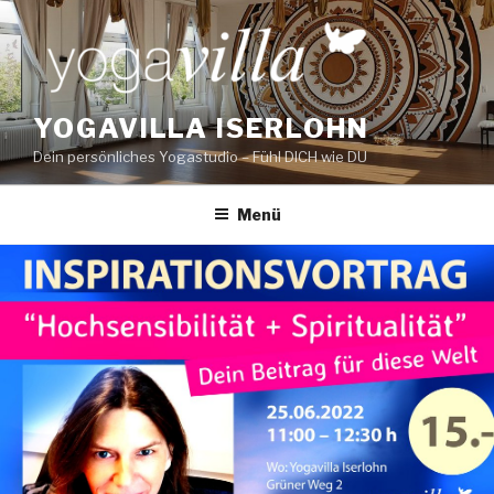
Zum
Inhalt
springen
YOGAVILLA ISERLOHN
Dein persönliches Yogastudio – Fühl DICH wie DU
Menü