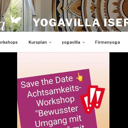
YOGAVILLA ISE
Dein persönliches Yogastudio – Fühl DICH w
orkshops
Kursplan
yogavilla
Firmenyoga