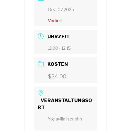
Dez. 07 2025
Vorbei!
UHRZEIT
11:00 - 12:15
KOSTEN
$34.00
VERANSTALTUNGSO
RT
Yogavilla Iserlohn