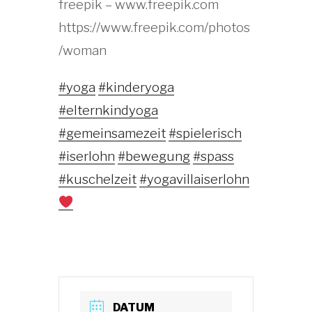
freepik – www.freepik.com
https://www.freepik.com/photos
/woman
#yoga
#kinderyoga
#elternkindyoga
#gemeinsamezeit
#spielerisch
#iserlohn
#bewegung
#spass
#kuschelzeit
#yogavillaiserlohn
DATUM