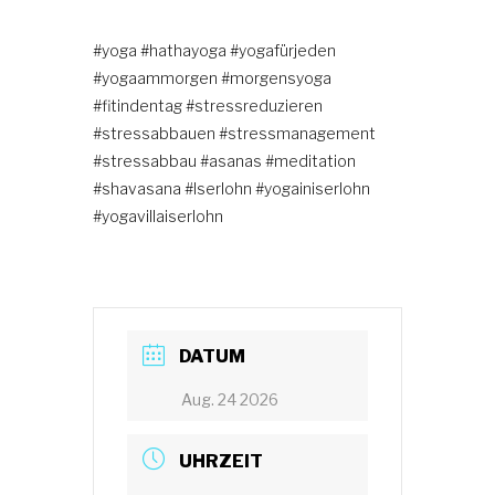
#yoga
#hathayoga
#yogafürjeden
#yogaammorgen
#morgensyoga
#fitindentag
#stressreduzieren
#stressabbauen
#stressmanagement
#stressabbau
#asanas
#meditation
#shavasana
#Iserlohn
#yogainiserlohn
#yogavillaiserlohn
DATUM
Aug. 24 2026
UHRZEIT