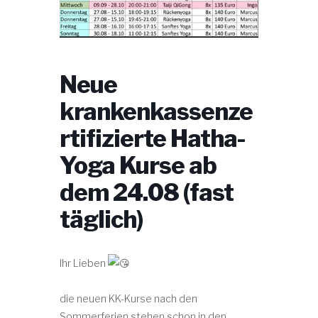
Neue
krankenkassenze
rtifizierte Hatha-
Yoga Kurse ab
dem 24.08 (fast
täglich)
Ihr Lieben
die neuen KK-Kurse nach den
Sommerferien stehen schon in den