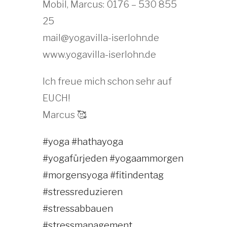
Mobil, Marcus: 0176 – 530 855
25
mail@yogavilla-iserlohn.de
www.yogavilla-iserlohn.de
Ich freue mich schon sehr auf
EUCH!
Marcus 🥰
#yoga
#hathayoga
#yogafürjeden
#yogaammorgen
#morgensyoga
#fitindentag
#stressreduzieren
#stressabbauen
#stressmanagement