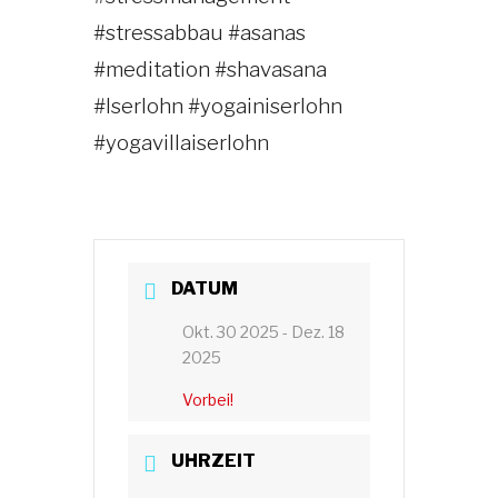
#stressabbau
#asanas
#meditation
#shavasana
#Iserlohn
#yogainiserlohn
#yogavillaiserlohn
DATUM
Okt. 30 2025
- Dez. 18
2025
Vorbei!
UHRZEIT