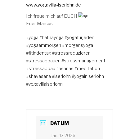
www.yogavilla-iserlohn.de
Ich freue mich auf EUCH
Euer Marcus
#yoga
#hathayoga
#yogafürjeden
#yogaammorgen
#morgensyoga
#fitindentag
#stressreduzieren
#stressabbauen
#stressmanagement
#stressabbau
#asanas
#meditation
#shavasana
#Iserlohn
#yogainiserlohn
#yogavillaiserlohn
DATUM
Jan. 13 2026