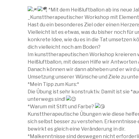
*Mit dem Heißluftballon ab ins neue Ja
_Kunsttherapeutischer Workshop mit Element
Hast du ein besonderes Ziel oder einen Herze
Vielleicht ist es etwas, was du bisher noch für 
konkrete Idee, wie du es in die Tat umsetzen kö
dich vielleicht noch am Boden?
Im kunsttherapeutischen Workshop kreieren wir
Heißluftballon, mit dessen Hilfe wir Antworte
Danach können wir dann abheben und er wird un
Umsetzung unserer Wünsche und Ziele zu unte
*Mein Tipp zum Kurs:*
Die Übung ist sehr konstruktiv. Damit ist sie *
unterwegs sind!
*Warum mit Stift und Farbe?
Kunsttherapeutische Übungen wie diese helfen
sich selbst besser zu verstehen. Erkenntnisse 
bewirkt es gleich eine Veränderung in dir.
*Malkenntnisse sind deswegen nicht erforderli