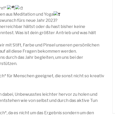
hr!*
en aus Meditation und Yoga
nswunsch fürs neue Jahr 2023?
unerreichbar hältst oder du hast bisher keine
nntest. Was ist dein größter Antrieb und was hält
 mit Stift, Farbe und Pinsel unseren persönlichen
n auf all diese Fragen bekommen werden.
s durch das Jahr begleiten, um uns bei der
rstützen.
auch* für Menschen geeignet, die sonst nicht so kreativ
 dabei, Unbewusstes leichter hervor zu holen und
entstehen wie von selbst und durch das aktive Tun
ch*, da es nicht um das Ergebnis sondern um den