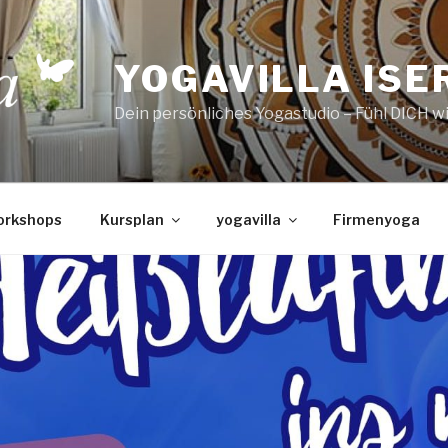
YOGAVILLA ISE
Dein persönliches Yogastudio – Fühl DICH w
orkshops
Kursplan
yogavilla
Firmenyoga