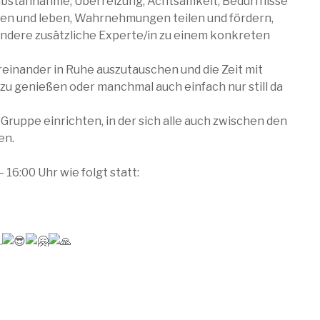
elbstannahme, Überreizung, Achtsamkeit, Bedürfnisse
en und leben, Wahrnehmungen teilen und fördern,
r andere zusätzliche Experte/in zu einem konkreten
ereinander in Ruhe auszutauschen und die Zeit mit
zu genießen oder manchmal auch einfach nur still da
ruppe einrichten, in der sich alle auch zwischen den
en.
 16:00 Uhr wie folgt statt:
.