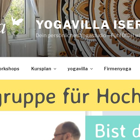
YOGAVILLA ISE
Dein persönliches Yogastudio – Fühl DICH w
orkshops
Kursplan
yogavilla
Firmenyoga