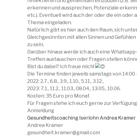
reflektieren und gemeinsam einzuüben (z.B. S
erkennen und aussprechen, Potenziale erkenn
etc.). Eventuell wird auch der oder die ein ode
Thema eingeladen.
Natürlich gibt es hier auch den Raum, sich unt
Gleichgesinnten mit allen Sinnen und Gefühlen 
zu sein.
Darüber hinaus werde ich auch eine Whatsapp-G
Treffen austauschen oder Fragen stellen könn
Bist du dabei? Ich freue mich!
Die Termine finden jeweils samstags von 14:00 –
2022: 2.7., 6.8., 3.9., 1.10., 5.11., 3.12.,
2023: 7.1., 11.2., 11.03., 08.04., 13.05., 10.06.
Kosten: 35 Euro pro Monat
Für Fragen stehe ich euch gerne zur Verfügung
Anmeldung
Gesundheitscoaching Iserlohn Andrea Kramer
Andrea Kramer
gesundheit.kramer@gmail.com