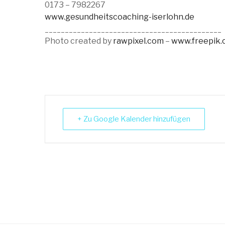
0173 – 7982267
www.gesundheitscoaching-iserlohn.de
____________________________________________
Photo created by
rawpixel.com
–
www.freepik
+ Zu Google Kalender hinzufügen