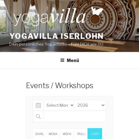
Zum
Inhalt
springen
YOGAVILLA ISERLOHN
Dein persönliches Yogastudio – Fühl DICH wie DU
Menü
Events / Workshops
JÄHRL
MONA
WÖCH
TÄGLI
LISTE