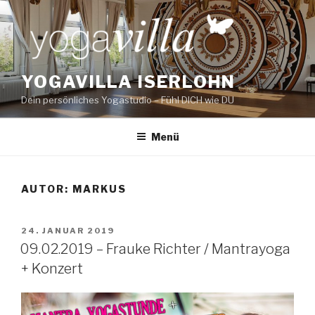
Zum
Inhalt
springen
YOGAVILLA ISERLOHN
Dein persönliches Yogastudio – Fühl DICH wie DU
Menü
AUTOR:
MARKUS
VERÖFFENTLICHT
24. JANUAR 2019
AM
09.02.2019 – Frauke Richter / Mantrayoga
+ Konzert